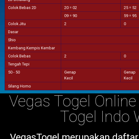
Colok Bebas 2D
20 = 02
25 = 52
09 = 90
59 = 95
Colok Jitu
2
0
Dasar
Shio
Kembang Kempis Kembar
Colok Bebas
2
0
Tengah Tepi
50 - 50
Genap
Genap
Kecil
Kecil
Silang Homo
Vegas Togel Online
Togel Indo
VegasTogel merupakan daftar 