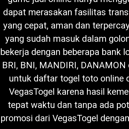
dapat merasakan fasilitas trans
yang cepat, aman dan terpercay
yang sudah masuk dalam golong
bekerja dengan beberapa bank lo
BRI, BNI, MANDIRI, DANAMON 
untuk daftar togel toto online
VegasTogel karena hasil keme
tepat waktu dan tanpa ada pot
promosi dari VegasTogel dengan 