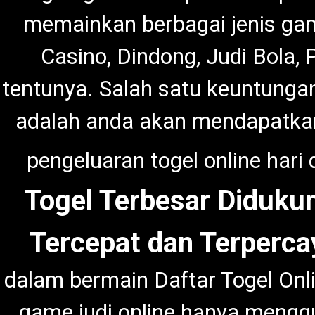
memainkan berbagai jenis game 
Casino, Dindong, Judi Bola,
tentunya. Salah satu keuntungan
adalah anda akan mendapatkan 
pengeluaran togel online hari
Togel Terbesar Didukun
Tercepat dan Terperca
dalam bermain Daftar Togel Onl
game judi online hanya menggu