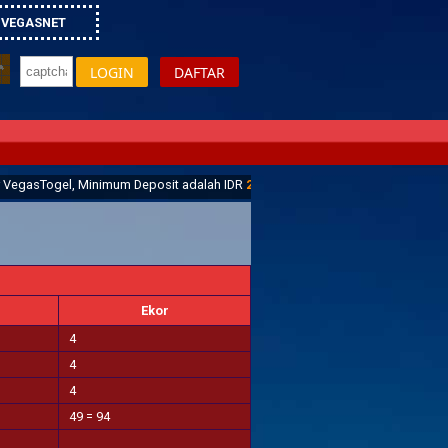
VEGASNET
LOGIN
DAFTAR
gasTogel, Minimum Deposit adalah IDR
25.000
. Minimum Withdraw adalah ID
Ekor
4
4
4
49 = 94