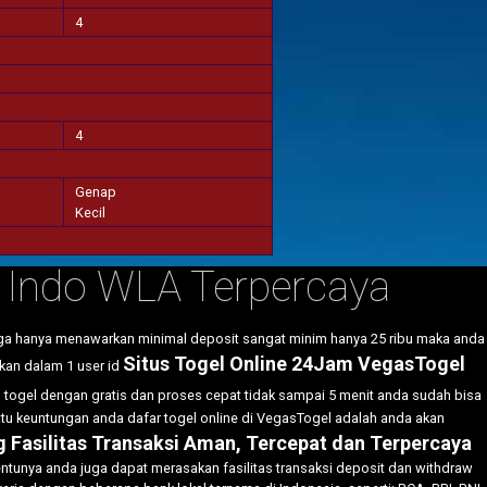
4
4
Genap
Kecil
l Indo WLA Terpercaya
juga hanya menawarkan minimal deposit sangat minim hanya 25 ribu maka anda
Situs Togel Online 24Jam VegasTogel
kan dalam 1 user id
n togel dengan gratis dan proses cepat tidak sampai 5 menit anda sudah bisa
 satu keuntungan anda dafar togel online di VegasTogel adalah anda akan
 Fasilitas Transaksi Aman, Tercepat dan Terpercaya
tunya anda juga dapat merasakan fasilitas transaksi deposit dan withdraw