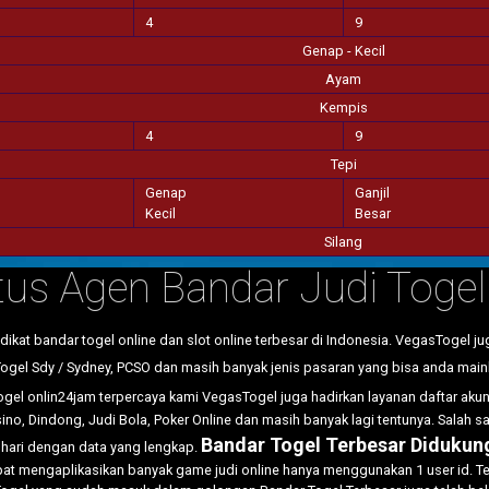
4
9
Genap - Kecil
Ayam
Kempis
4
9
Tepi
Genap
Ganjil
Kecil
Besar
Silang
itus Agen Bandar Judi Toge
ikat bandar togel online dan slot online terbesar di Indonesia. VegasTogel 
gel Sdy / Sydney, PCSO dan masih banyak jenis pasaran yang bisa anda main
togel onlin24jam terpercaya kami VegasTogel juga hadirkan layanan daftar aku
asino, Dindong, Judi Bola, Poker Online dan masih banyak lagi tentunya. Salah
Bandar Togel Terbesar Didukung
 hari dengan data yang lengkap.
t mengaplikasikan banyak game judi online hanya menggunakan 1 user id. Ten