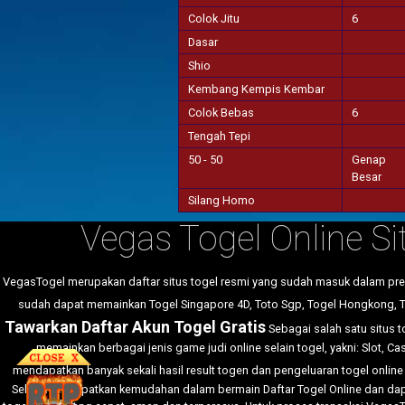
Colok Jitu
6
Dasar
Shio
Kembang Kempis Kembar
Colok Bebas
6
Tengah Tepi
50 - 50
Genap
Besar
Silang Homo
Vegas Togel Online S
VegasTogel merupakan daftar situs togel resmi yang sudah masuk dalam pred
sudah dapat memainkan Togel Singapore 4D, Toto Sgp, Togel Hongkong, To
Tawarkan Daftar Akun Togel Gratis
Sebagai salah satu situs 
memainkan berbagai jenis game judi online selain togel, yakni: Slot, C
mendapatkan banyak sekali hasil result togen dan pengeluaran togel online
Selain mendapatkan kemudahan dalam bermain Daftar Togel Online dan dapa