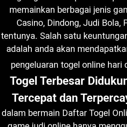
memainkan berbagai jenis game 
Casino, Dindong, Judi Bola,
tentunya. Salah satu keuntungan
adalah anda akan mendapatkan 
pengeluaran togel online hari
Togel Terbesar Didukun
Tercepat dan Terperca
dalam bermain Daftar Togel Onl
game judi online hanya menggu